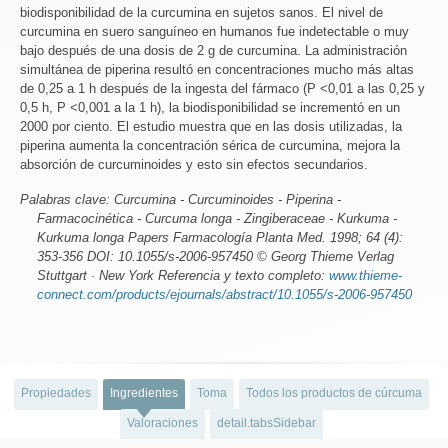
biodisponibilidad de la curcumina en sujetos sanos. El nivel de
curcumina en suero sanguíneo en humanos fue indetectable o muy
bajo después de una dosis de 2 g de curcumina. La administración
simultánea de piperina resultó en concentraciones mucho más altas
de 0,25 a 1 h después de la ingesta del fármaco (P <0,01 a las 0,25 y
0,5 h, P <0,001 a la 1 h), la biodisponibilidad se incrementó en un
2000 por ciento. El estudio muestra que en las dosis utilizadas, la
piperina aumenta la concentración sérica de curcumina, mejora la
absorción de curcuminoides y esto sin efectos secundarios.
Palabras clave: Curcumina - Curcuminoides - Piperina -
Farmacocinética - Curcuma longa - Zingiberaceae - Kurkuma -
Kurkuma longa Papers Farmacología Planta Med. 1998; 64 (4):
353-356 DOI: 10.1055/s-2006-957450 © Georg Thieme Verlag
Stuttgart · New York Referencia y texto completo:
www.thieme-
connect.com/products/ejournals/abstract/10.1055/s-2006-957450
Propiedades
Ingredientes
Toma
Todos los productos de cúrcuma
Valoraciones
detail.tabsSidebar