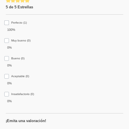
Calificación promedio de 5 de 5 estrellas
5 de 5 Estrellas
Perfecto (1)
100%
Muy bueno (0)
0%
Bueno (0)
0%
Aceptable (0)
0%
Insatisfactorio (0)
0%
¡Emita una valoración!