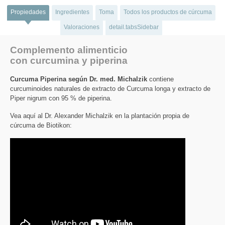
Propiedades
Ingredientes
Toma
Todos los productos de cúrcuma
Valoraciones
detail.tabsSidebar
Complemento alimenticio
con curcumina y piperina
Curcuma Piperina según Dr. med. Michalzik
contiene
curcuminoides naturales de extracto de Curcuma longa y extracto de
Piper nigrum con 95 % de piperina.
Vea aquí al Dr. Alexander Michalzik en la plantación propia de
cúrcuma de Biotikon: