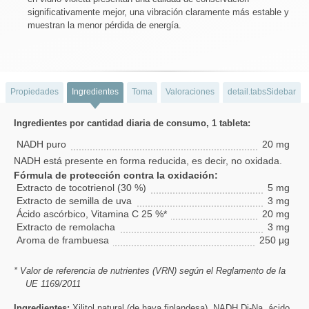
significativamente mejor, una vibración claramente más estable y
muestran la menor pérdida de energía.
Propiedades
Ingredientes
Toma
Valoraciones
detail.tabsSidebar
Ingredientes por cantidad diaria de consumo, 1 tableta:
NADH puro
20 mg
NADH está presente en forma reducida, es decir, no oxidada.
Fórmula de protección contra la oxidación:
Extracto de tocotrienol (30 %)
5 mg
Extracto de semilla de uva
3 mg
Ácido ascórbico, Vitamina C 25 %*
20 mg
Extracto de remolacha
3 mg
Aroma de frambuesa
250 µg
* Valor de referencia de nutrientes (VRN) según el Reglamento de la
UE 1169/2011
Ingredientes:
Xilitol natural (de haya finlandesa), NADH Di-Na, ácido