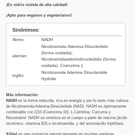
¡En vidrio violeta de alta calidad!
¡Apto para veganos y vegetarianos!
Sinónimos:
Abrev.:
NADH
Nicotinamida-Adenina-Dinucleótido
(forma oxidada),
alemán:
Nicotinamidaadenindinucleótido (forma
oxidada), Coenzima 1
Nicotinamide Adenine Dinucleotide
inglés:
Hydride
Más información:
NADH
es la forma reducida, rica en energía y por lo tanto más valiosa
de Nicotinamida-Adenina-Dinucleótido (NAD). NADH es óptimamente
combinable con Q10 (Coenzima 10), L-Carnitina, Cúrcuma y
Resveratrol. NADH se sintetiza en el cuerpo a partir de niacina (ácido
nicotínico, vitamina B3) o nicotinamida, y del aminoácido triptófano.
Xilitol
es una sustancia natural presente en muchas verduras.