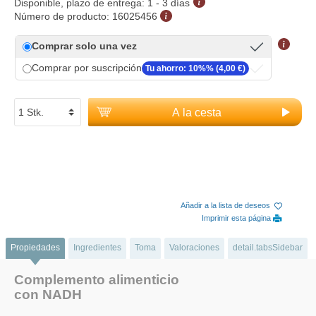
Disponible, plazo de entrega: 1 - 3 días
Número de producto:
16025456
Comprar solo una vez
Comprar por suscripción
Tu ahorro: 10%% (4,00 €)
A la cesta
Añadir a la lista de deseos
Imprimir esta página
Propiedades
Ingredientes
Toma
Valoraciones
detail.tabsSidebar
Complemento alimenticio
con NADH