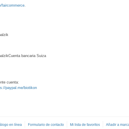
.
e/faircommerce
alzik
halzikCuenta bancaria Suiza
iente cuenta:
ps://paypal.me/biotikon
álogo en línea
Formulario de contacto
Mi lista de favoritos
Añadir a marc