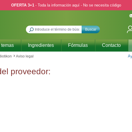
OFERTA 3+1
- Toda la información aquí - No se necesita código
Buscar
 temas
Ingredientes
Fórmulas
Contacto
Ay
Biotikon
Aviso legal
 del proveedor: