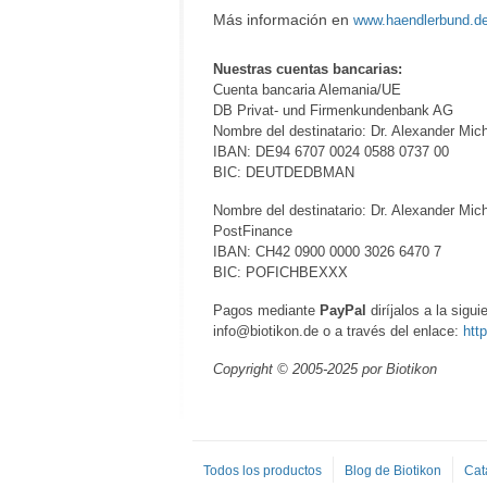
Más información en
www.haendlerbund.d
Nuestras cuentas bancarias:
Cuenta bancaria Alemania/UE
DB Privat- und Firmenkundenbank AG
Nombre del destinatario: Dr. Alexander Mich
IBAN: DE94 6707 0024 0588 0737 00
BIC: DEUTDEDBMAN
Nombre del destinatario: Dr. Alexander Mic
PostFinance
IBAN: CH42 0900 0000 3026 6470 7
BIC: POFICHBEXXX
Pagos mediante
PayPal
diríjalos a la sigu
info@biotikon.de o a través del enlace:
htt
Copyright © 2005-2025 por Biotikon
Todos los productos
Blog de Biotikon
Cat