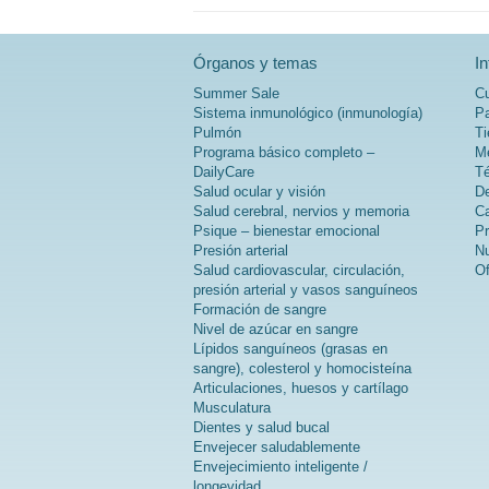
Órganos y temas
I
Summer Sale
Cu
Sistema inmunológico (inmunología)
Pa
Pulmón
Ti
Programa básico completo –
Mé
DailyCare
Té
Salud ocular y visión
De
Salud cerebral, nervios y memoria
Ca
Psique – bienestar emocional
Pr
Presión arterial
Nu
Salud cardiovascular, circulación,
Of
presión arterial y vasos sanguíneos
Formación de sangre
Nivel de azúcar en sangre
Lípidos sanguíneos (grasas en
sangre), colesterol y homocisteína
Articulaciones, huesos y cartílago
Musculatura
Dientes y salud bucal
Envejecer saludablemente
Envejecimiento inteligente /
longevidad