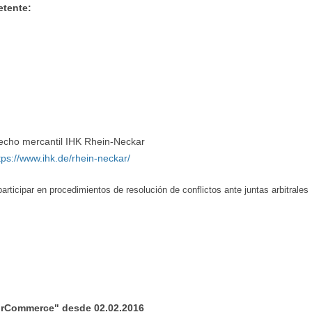
etente:
n
cho mercantil IHK Rhein-Neckar
tps://www.ihk.de/rhein-neckar/
rticipar en procedimientos de resolución de conflictos ante juntas arbitrales
FairCommerce" desde
02.02.2016