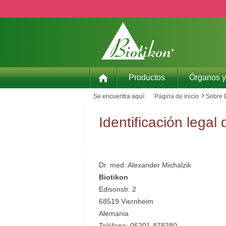
ar al contenido principal
Saltar a la búsqueda
Saltar a la navegación principal
Productos
Órganos y
Se encuentra aquí:
Página de inicio
Sobre 
Identificación legal
Dr. med. Alexander Michalzik
Biotikon
Edisonstr. 2
68519 Viernheim
Alemania
Teléfono: 06201-878380