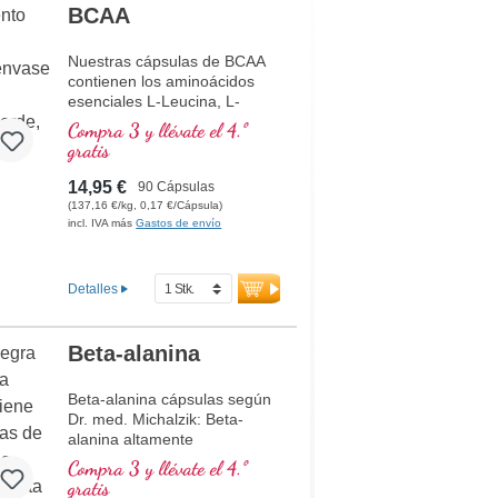
BCAA
Nuestras cápsulas de BCAA
contienen los aminoácidos
esenciales L-Leucina, L-
Isoleucina y L-Valina en la
Compra 3 y llévate el 4.º
proporción óptima de 2:1:1.
gratis
Estos aminoácidos de cadena
ramificada son importantes
14,95 €
90 Cápsulas
para el cuerpo y deben ser
(137,16 €/kg, 0,17 €/Cápsula)
ingeridos a través de la
incl. IVA más
Gastos de envío
alimentación. Cada cápsula
proporciona 1.050 mg de
aminoácidos puros sin otros
Detalles
aditivos, ideal para veganos y
vegetarianos. Ingredientes
por cantidad diaria
Beta-alanina
consumida (3 cápsulas):
3.150 mg de BCAA.
Beta-alanina cápsulas según
Empacado en un bote con 90
Dr. med. Michalzik: Beta-
cápsulas. Producido en
alanina altamente
nuestras propias
concentrado con 750 mg por
instalaciones de producción
Compra 3 y llévate el 4.º
cápsula. Apoya la resistencia,
en Alemania, basado en 40
gratis