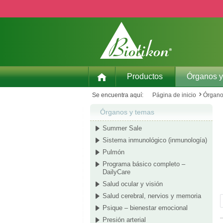
ar al contenido principal
Saltar a la búsqueda
Saltar a la navegación principal
Productos
Órganos y
Se encuentra aquí:
Página de inicio
Órgano
Órganos y temas
Summer Sale
Sistema inmunológico (inmunología)
Pulmón
Programa básico completo –
DailyCare
Salud ocular y visión
Salud cerebral, nervios y memoria
Psique – bienestar emocional
Presión arterial