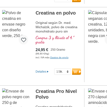
es un derivado natural del
aminoácido leucina,
importante para el músculo.
Creatina en polvo
más información sobre las
cápsulas de HMB
Original según Dr. med.
Michalzik, polvo de creatina
monohidrato puro sin
aditivos. La creatina
Compra 3 y llévate el 4.º
monohidrato es el compuesto
gratis
de creatina más probado en
el mercado. Altamente
24,95 €
250 Gramo
efectivo para aumentar el
(99,80 €/kg)
rendimiento físico y la fuerza
incl. IVA más
Gastos de envío
muscular, altamente
biodisponible. Desarrollado
por médicos, con más de 20
Detalles
años de experiencia en
producción.
Creatina Pro Nivel
Polvo
Creatina monohidratada