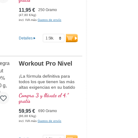
biodisponible, libre de
más información sobre el
altos estándares
polvo de HMB
cualquier aditivo y basado en
Basado en más de 40
11,95 €
250 Gramo
los aminoácidos cisteína y
años de experiencia en
(47,80 €/kg)
metionina.
incl. IVA más
Gastos de envío
nutrientes vitales
Más de 20 años de
experiencia en producción
Detalles
Comprobado, certificado y
sostenible
Perfecto para veganos y
vegetarianos
Workout Pro Nivel
¡La fórmula definitiva para
todos los que tienen las más
altas exigencias en su batido
de entrenamiento! Contiene
Compra 3 y llévate el 4.º
todos los aminoácidos
gratis
esenciales (EAAs) así como
BCAAs, combinados con
59,95 €
690 Gramo
creatina para más energía
(86,88 €/kg)
muscular y acetil-L-carnitina
incl. IVA más
Gastos de envío
para el suministro óptimo de
energía a las mitocondrias.
Con D-Pinitol para una mejor