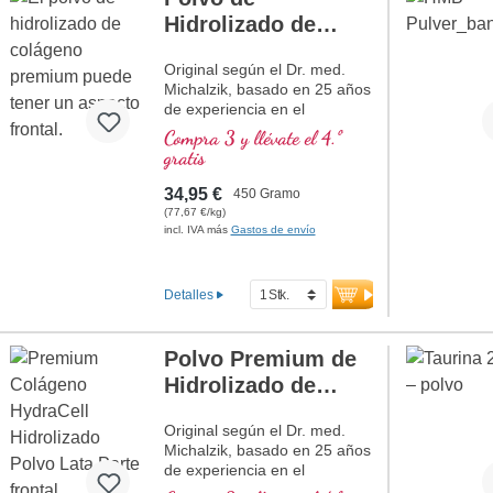
Sellado libre de aluminio
más información sobre L-
Hidrolizado de
Carnitina
Su salud es nuestra
Colágeno Premium
prioridad
Original según el Dr. med.
NOVEDAD
Michalzik, basado en 25 años
de experiencia en el
desarrollo de sustancias
Compra 3 y llévate el 4.º
naturales de alta calidad.
gratis
10 g de colágeno hidrolizado
de alta pureza con más del
34,95 €
450 Gramo
99 % de péptidos de
(77,67 €/kg)
colágeno por dosis diaria.
incl. IVA más
Gastos de envío
Contiene 9 % de
hidroxiprolina, 12 % de
prolina y 22,5 % de glicina, un
Detalles
perfil de aminoácidos de alta
calidad típico del colágeno.
Sabor neutro
Polvo Premium de
Colágeno hidrolizado
Hidrolizado de
premium con péptidos de
colágeno tipos I y III
Colágeno HydraCell
procedentes de bovinos
Original según el Dr. med.
NOVEDAD
criados en pastoreo (grass-
Michalzik, basado en 25 años
fed). El tamaño molecular
de experiencia en el
especialmente pequeño de
desarrollo de sustancias