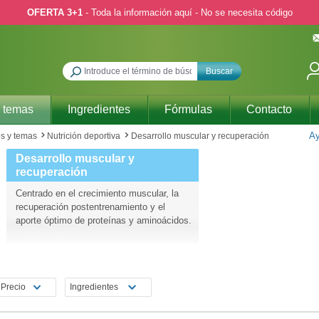
OFERTA 3+1
- Toda la información aquí - No se necesita código
Buscar
 temas
Ingredientes
Fórmulas
Contacto
Ay
s y temas
Nutrición deportiva
Desarrollo muscular y recuperación
Desarrollo muscular y
recuperación
Centrado en el crecimiento muscular, la
recuperación postentrenamiento y el
aporte óptimo de proteínas y aminoácidos.
Precio
Ingredientes