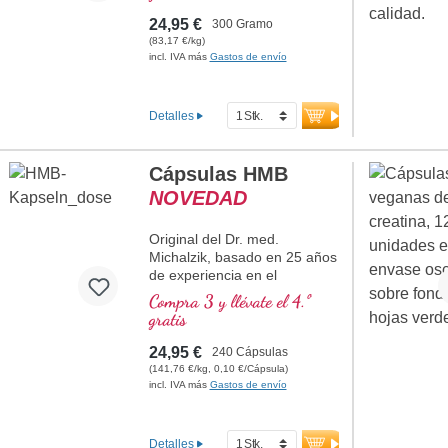
valina. Obtenido mediante
fermentación, sin aditivos ni
24,95 €
300 Gramo
aromas artificiales. Perfecto
(83,17 €/kg)
para deportistas para apoyar
incl. IVA más
Gastos de envío
el desarrollo muscular y la
regeneración.
Detalles
más información sobre
BCAA en polvo
Cápsulas HMB
Proporción óptima 2:1:1
NOVEDAD
(leucina, isoleucina, valina)
Obtenido mediante
fermentación
Original del Dr. med.
Libre de aditivos y aromas
Michalzik, basado en 25 años
artificiales
de experiencia en el
Apoya el desarrollo
desarrollo de sustancias
Compra 3 y llévate el 4.º
muscular y la regeneración
naturales de alta calidad.
gratis
Adecuado para veganos
1.200 – 3.600 mg de calcio β-
hidroxi-β-metilbutirato de alta
Fabricado en Alemania
24,95 €
240 Cápsulas
pureza por dosis diaria de 2 –
Más de 20 años de
(141,76 €/kg, 0,10 €/Cápsula)
6 cápsulas, de los cuales
experiencia en producción
incl. IVA más
Gastos de envío
1.020 – 3.060 mg de HMB
puro (85 %). El calcio β-
hidroxi-β-metilbutirato (HMB)
Detalles