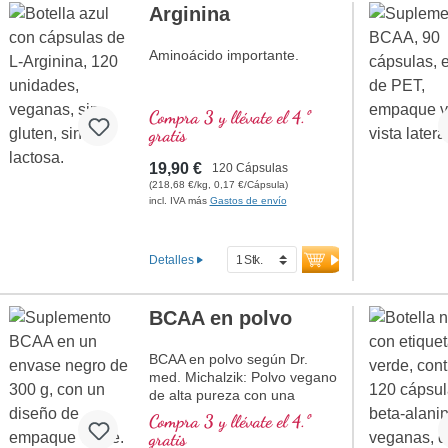
Arginina
Aminoácido importante.
Compra 3 y llévate el 4.º
gratis
19,90 €
120 Cápsulas
(218,68 €/kg, 0,17 €/Cápsula)
incl. IVA más
Gastos de envío
Detalles
BCAA en polvo
BCAA en polvo según Dr.
med. Michalzik: Polvo vegano
de alta pureza con una
proporción óptima de 2:1:1
Compra 3 y llévate el 4.º
de leucina, isoleucina y
gratis