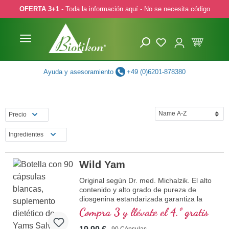
OFERTA 3+1
- Toda la información aquí - No se necesita código
ar al contenido principal
Saltar a la búsqueda
Saltar a la navegación principal
Ayuda y asesoramiento
+49 (0)6201-878380
Precio
Ingredientes
Wild Yam
Original según Dr. med. Michalzik. El alto
contenido y alto grado de pureza de
diosgenina estandarizada garantiza la
calidad excepcional. Producido en nuestra
Compra 3 y llévate el 4.º gratis
propia producción desde hace más de 20
años, sin todos los aditivos. Estamos
90 Cápsulas