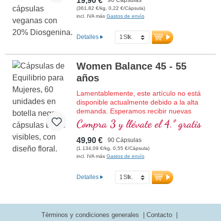
19,90 €
encantados de asesorarle y estamos a su
(361,82 €/kg, 0,22 €/Cápsula)
disposición para cualquier pregunta.
incl. IVA más
Gastos de envío
Detalles
Women Balance 45 - 55
años
Lamentablemente, este artículo no está
disponible actualmente debido a la alta
demanda. Esperamos recibir nuevas
existencias en la semana 29/2026.
Compra 3 y llévate el 4.º gratis
Para la mujer de 45 a 55 años, 90
cápsulas en vidrio violeta de alta calidad.
49,90 €
90 Cápsulas
(1.134,09 €/kg, 0,55 €/Cápsula)
incl. IVA más
Gastos de envío
Detalles
Términos y condiciones generales
Contacto