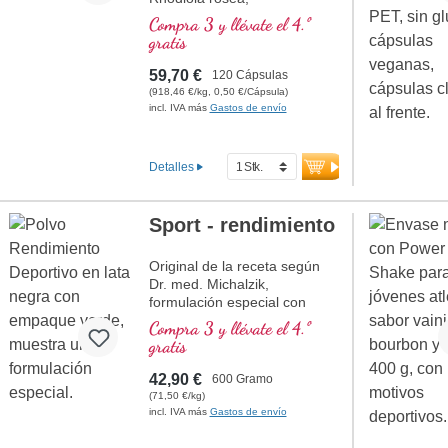
Fosfatidilserina, Glutatión,
Compra 3 y llévate el 4.º
Cordyceps y Cobre, que
gratis
contribuye a un metabolismo
normal para la obtención de
59,70 €
120 Cápsulas
energía (en forma de ATP en
(918,46 €/kg, 0,50 €/Cápsula)
la cadena de respiración
incl. IVA más
Gastos de envío
celular).
Detalles
Sport - rendimiento
Original de la receta según
Dr. med. Michalzik,
formulación especial con
arginina, BCAA, L-carnitina,
Compra 3 y llévate el 4.º
taurina, creatina y magnesio.
gratis
42,90 €
600 Gramo
(71,50 €/kg)
incl. IVA más
Gastos de envío