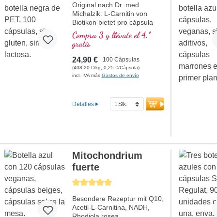
Original nach Dr. med.
Michalzik: L-Carnitin von
Biotikon bietet pro cápsula
500 mg de L-Carnitina
Compra 3 y llévate el 4.º
tartrato pura. Esta
gratis
combinación de aminoácidos
desempeña un papel
24,90 €
100 Cápsulas
importante en el metabolismo
(408,20 €/kg, 0,25 €/Cápsula)
energético del cuerpo y es
incl. IVA más
Gastos de envío
especialmente apreciada por
personas activas en el
deporte. Sin aditivos y
Detalles
empaquetado en un sello
libre de aluminio. Fabricado
en Alemania según los más
altos estándares de calidad y
apto para veganos.
más información sobre L-
Mitochondrium
Carnitina
fuerte
Calificación promedio de 5 de 5 estrellas
Besondere Rezeptur mit Q10,
Acetil-L-Carnitina, NADH,
Rhodiola rosea,