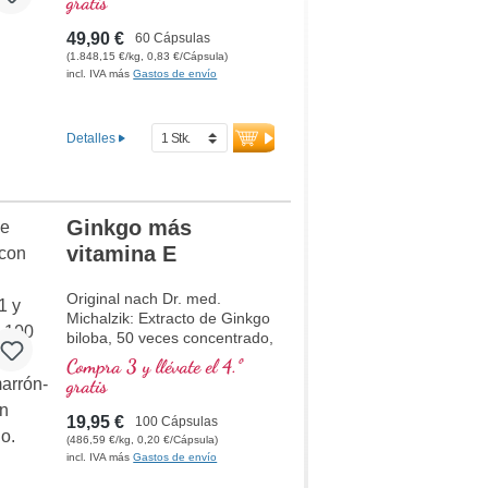
gratis
reducción del cansancio y la
fatiga. 20 años de
49,90 €
60 Cápsulas
experiencia en producción en
(1.848,15 €/kg, 0,83 €/Cápsula)
Alemania y 40 años de
incl. IVA más
Gastos de envío
experiencia en nutrientes
vitales. Cápsulas veganas
libres de carragenina y PEG y
Detalles
sellado libre de aluminio para
su seguridad. Uso de
extractos premium de alta
calidad.
Ginkgo más
vitamina E
Original nach Dr. med.
Michalzik: Extracto de Ginkgo
biloba, 50 veces concentrado,
con vitamina E natural, acetil-
Compra 3 y llévate el 4.º
L-carnitina y extracto de açaí.
gratis
Este suplemento alimenticio
de alta calidad es sin aditivos
19,95 €
100 Cápsulas
y se fabrica en Alemania. El
(486,59 €/kg, 0,20 €/Cápsula)
sellado es libre de aluminio.
incl. IVA más
Gastos de envío
más información sobre