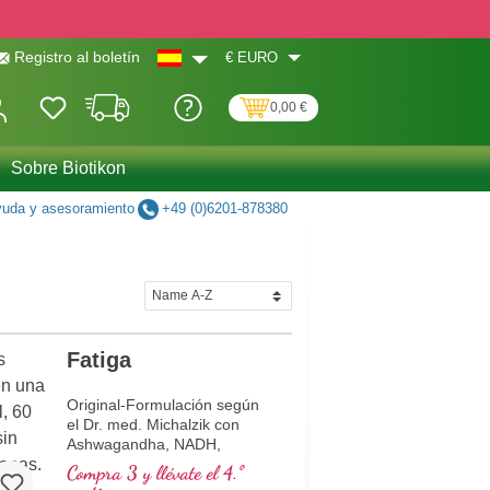
€
EURO
Registro al boletín
0,00 €
Sobre Biotikon
uda y asesoramiento
+49 (0)6201-878380
Fatiga
Original-Formulación según
el Dr. med. Michalzik con
Ashwagandha, NADH,
Glutatión, Q 10 y Vitamina
Compra 3 y llévate el 4.º
B12, que contribuye a la