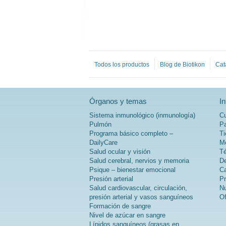
Todos los productos
Blog de Biotikon
Cat
Órganos y temas
I
Sistema inmunológico (inmunología)
Cu
Pulmón
Pa
Programa básico completo –
Ti
DailyCare
Mé
Salud ocular y visión
Té
Salud cerebral, nervios y memoria
De
Psique – bienestar emocional
Ca
Presión arterial
Pr
Salud cardiovascular, circulación,
Nu
presión arterial y vasos sanguíneos
Of
Formación de sangre
Nivel de azúcar en sangre
Lípidos sanguíneos (grasas en