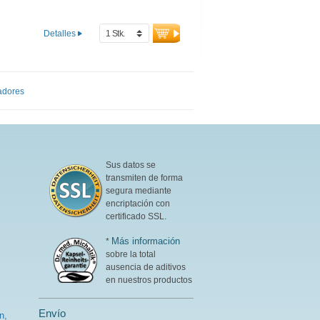
musculares (BCAAs),
enriquecido con creatina, D-
ribosa (azúcar muscular) y
Detalles
acetil-L-carnitina, colágeno,
corales de Sango que
proporcionan 70 minerales y
oligoelementos con calcio y
vitamina D para huesos
adores
fuertes. Libre de edulcorantes
y aromas artificiales, con
vainilla Bourbon natural.
Desarrollado por médicos,
producido en Alemania.
Sus datos se
transmiten de forma
Más información sobre
segura mediante
Young Athletes Complete
encriptación con
Shake
certificado SSL.
Proteína de suero de leche
Más información
*
de alta calidad con todos
sobre la total
los aminoácidos
ausencia de aditivos
esenciales
en nuestros productos
BCAAs para el desarrollo
muscular y la regeneración
Creatina, D-ribosa (azúcar
Envío
n,