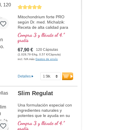
alta experiencia en
Calificación promedio de 5 de 5 estrellas
fitonutrientes, macro y
micronutrientes bajo la
Mitochondrium forte PRO
dirección del Dr. med.
según Dr. med. Michalzik:
Alexander Michalzik.
Receta de alta calidad para
apoyar el metabolismo
Compra 3 y llévate el 4.º
energético y la salud celular.
gratis
Con NADH, Q10, resveratrol
y tiamina, que promueve el
67,90 €
120 Cápsulas
metabolismo energético, así
(1.028,79 €/kg, 0,57 €/Cápsula)
como ácido R-alfa-lipoico en
incl. IVA más
Gastos de envío
la valiosa forma de sodium-R-
lipoato. Sellado libre de
aluminio y más de 20 años de
Detalles
experiencia garantizan la más
alta calidad. Desarrollado por
médicos.
Slim Regulat
más información sobre
Mitochondrium forte PRO
Una formulación especial con
ingredientes naturales y
Receta altamente
potentes que le ayuda en su
concentrada con
programa de pérdida de
Compra 3 y llévate el 4.º
resveratrol, OPC y Q10
peso.
gratis