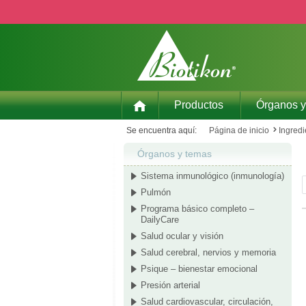
ar al contenido principal
Saltar a la búsqueda
Saltar a la navegación principal
Productos
Órganos y
Se encuentra aquí:
Página de inicio
Ingredi
Órganos y temas
Sistema inmunológico (inmunología)
Pulmón
Programa básico completo –
DailyCare
Salud ocular y visión
Salud cerebral, nervios y memoria
Psique – bienestar emocional
Presión arterial
Salud cardiovascular, circulación,