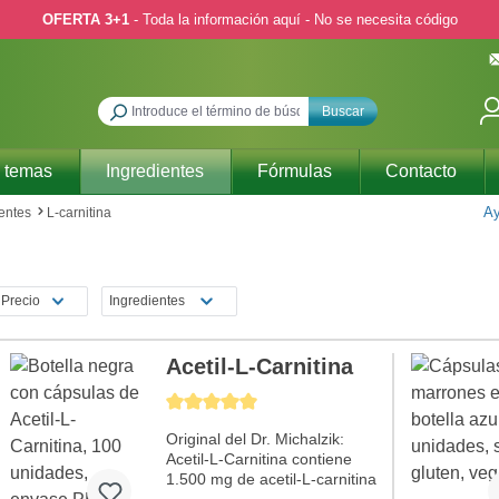
OFERTA 3+1
- Toda la información aquí - No se necesita código
Buscar
 temas
Ingredientes
Fórmulas
Contacto
Ay
entes
L-carnitina
Precio
Ingredientes
Acetil-L-Carnitina
Calificación promedio de 5 de 5 estrellas
Original del Dr. Michalzik:
Acetil-L-Carnitina contiene
1.500 mg de acetil-L-carnitina