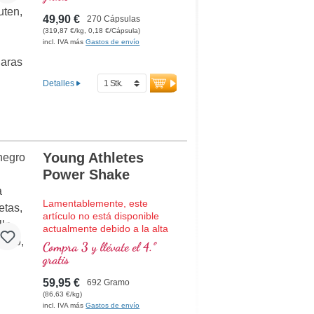
Promueve la energía
celular y el metabolismo
49,90 €
270 Cápsulas
Ácido fólico bioactivo
(319,87 €/kg, 0,18 €/Cápsula)
(metiltetrahidrofolato)
incl. IVA más
Gastos de envío
Ácido R-alfa-lipoico en
forma de sodium-R-lipoato
Vegano, sin aditivos
Detalles
artificiales
Calidad superior
garantizada, producido en
Alemania
Young Athletes
Power Shake
Lamentablemente, este
artículo no está disponible
actualmente debido a la alta
demanda.
Compra 3 y llévate el 4.º
gratis
Batido de proteína de alta
calidad con todos los
59,95 €
692 Gramo
aminoácidos esenciales
(86,63 €/kg)
(EAAs) y aminoácidos
incl. IVA más
Gastos de envío