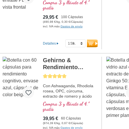
por dosis diaria (3 cápsulas).
Compra 3 y llévate el 4.º
Este complemento alimenticio
gratis
de alta calidad está libre de
aditivos y se fabrica en
29,95 €
100 Cápsulas
Alemania. El sellado es libre
(490,98 €/kg, 0,30 €/Cápsula)
de aluminio.
incl. IVA más
Gastos de envío
más información sobre
Acetyl-L-Carnitin
Detalles
Gehirno &
Rendimiento
mental
Calificación promedio de 5 de 5 estrellas
Con Ashwaganda, Rhodiola
rosea, OPC, cúrcuma,
extracto de romero y ácido
pantoténico, que contribuye a
Compra 3 y llévate el 4.º
una capacidad mental normal
gratis
y participa en la síntesis y el
metabolismo de algunos
39,95 €
60 Cápsulas
neurotransmisores.
(974,39 €/kg, 0,67 €/Cápsula)
¡Vitaminas B bioactivas!
incl. IVA más
Gastos de envío