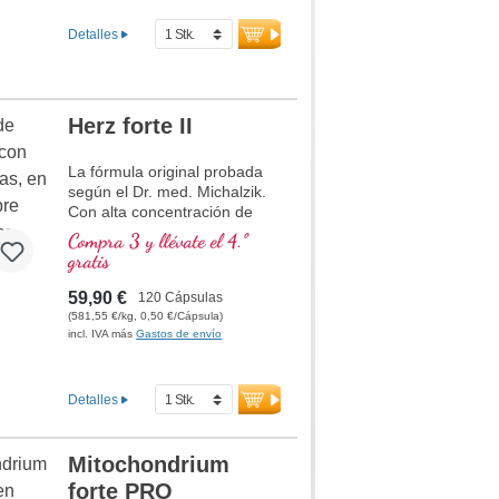
Ginkgo más vitamina E
Detalles
Herz forte II
La fórmula original probada
según el Dr. med. Michalzik.
Con alta concentración de
importantes macro y
Compra 3 y llévate el 4.º
micronutrientes vegetales.
gratis
Con valioso glutatión, acetil-
L-carnitina de alta
59,90 €
120 Cápsulas
biodisponibilidad. El
(581,55 €/kg, 0,50 €/Cápsula)
complemento óptimo para la
incl. IVA más
Gastos de envío
fórmula Herz forte 1.
Altamente efectivo, el original
de Biotikon desde hace 23
Detalles
años, producido en Alemania
por una empresa familiar con
tradición. Sin aditivos,
Mitochondrium
altamente puro y desarrollado
forte PRO
por un equipo médico con