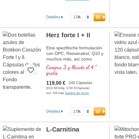
Detalles
Herz forte I + II
Eine spezifische formulación
con OPC, Resveratrol, Q10 y
muchos más, así como
Tiamina, que contribuye a
Compra 3 y llévate el 4.º
una función cardíaca normal.
gratis
(Formulación 1 y Formulación
2)
119,00 €
240 Cápsulas
(616,58 €/kg, 0,50 €/Cápsula)
incl. IVA más
Gastos de envío
Detalles
L-Carnitina