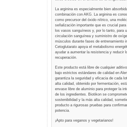
La arginina es especialmente bien absorbida
combinación con AKG. La arginina es conoc
como precursor del óxido nítrico, una moléc
señalización importante que es crucial para 
los vasos sanguíneos y, por lo tanto, para 
circulación sanguínea y suministro de oxíge
músculos durante fases de entrenamiento in
Cetoglutarato apoya el metabolismo energé
ayudar a aumentar la resistencia y reducir 
recuperación.
Este producto está libre de cualquier aditiv
bajo estrictos estándares de calidad en Ale
garantiza la seguridad y eficacia de cada lo
alta calidad, obtenido por fermentación, est
envase libre de aluminio para proteger la in
de los ingredientes. Biotikon se compromet
sostenibilidad y la más alta calidad, somet
producto a rigurosas pruebas para confirma
potencia.
¡Apto para veganos y vegetarianos!