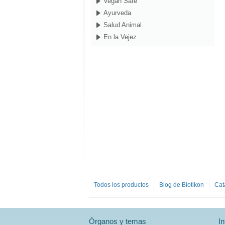
Vegan Safe
Ayurveda
Salud Animal
En la Vejez
Todos los productos
Blog de Biotikon
Cat
Órganos y temas
I