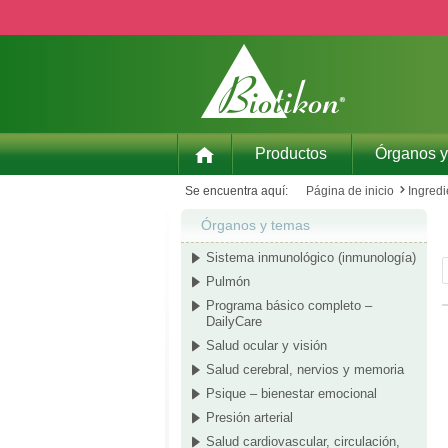
ar al contenido principal
Saltar a la búsqueda
Saltar a la navegación principal
Productos
Órganos y
Se encuentra aquí:
Página de inicio
Ingredi
Órganos y temas
Sistema inmunológico (inmunología)
Pulmón
Programa básico completo –
DailyCare
Salud ocular y visión
Salud cerebral, nervios y memoria
Psique – bienestar emocional
Presión arterial
Salud cardiovascular, circulación,