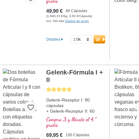
gratis
reducción del cansancio y la
fatiga. 20 años de
49,90 €
60 Cápsulas
experiencia en producción en
(1.848,15 €/kg, 0,83 €/Cápsula)
Alemania y 40 años de
incl. IVA más
Gastos de envío
experiencia en nutrientes
vitales. Cápsulas veganas
libres de carragenina y PEG y
Detalles
sellado libre de aluminio para
su seguridad. Uso de
extractos premium de alta
calidad.
Gelenk-Fórmula I +
II
Calificación promedio de 5 de 5 estrellas
Gelenk-Rezeptur I: 90
cápsulas
+ Gelenk-Rezeptur II: 60
cápsulas
Compra 3 y llévate el 4.º
gratis
69,95 €
150 Cápsulas