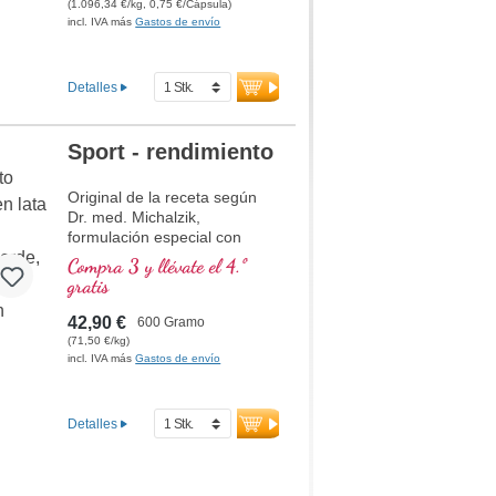
Omega 3
(1.096,34 €/kg, 0,75 €/Cápsula)
y
incl. IVA más
Gastos de envío
vitamina C
, que contribuye a una
formación normal de
Detalles
colágeno para una función
normal del cartílago. Para el
suministro específico de las
Sport - rendimiento
estructuras articulares
cartilaginosas.
Original de la receta según
Dr. med. Michalzik,
formulación especial con
arginina, BCAA, L-carnitina,
Compra 3 y llévate el 4.º
taurina, creatina y magnesio.
gratis
42,90 €
600 Gramo
(71,50 €/kg)
incl. IVA más
Gastos de envío
Detalles