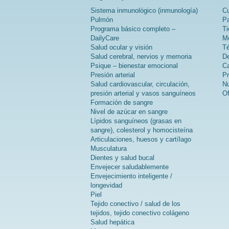
Sistema inmunológico (inmunología)
Cu
Pulmón
Pa
Programa básico completo –
Ti
DailyCare
Mé
Salud ocular y visión
Té
Salud cerebral, nervios y memoria
De
Psique – bienestar emocional
Ca
Presión arterial
Pr
Salud cardiovascular, circulación,
Nu
presión arterial y vasos sanguíneos
Of
Formación de sangre
Nivel de azúcar en sangre
Lípidos sanguíneos (grasas en
sangre), colesterol y homocisteína
Articulaciones, huesos y cartílago
Musculatura
Dientes y salud bucal
Envejecer saludablemente
Envejecimiento inteligente /
longevidad
Piel
Tejido conectivo / salud de los
tejidos, tejido conectivo colágeno
Salud hepática