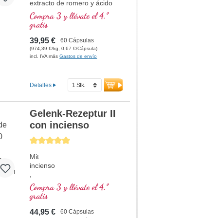
extracto de romero y ácido
pantoténico, que contribuye a
Compra 3 y llévate el 4.º
una capacidad mental normal
gratis
y participa en la síntesis y el
metabolismo de algunos
39,95 €
60 Cápsulas
neurotransmisores.
(974,39 €/kg, 0,67 €/Cápsula)
¡Vitaminas B bioactivas!
incl. IVA más
Gastos de envío
Detalles
Gelenk-Rezeptur II
con incienso
Calificación promedio de 5 de 5 estrellas
Mit
incienso
,
cúrcuma
Compra 3 y llévate el 4.º
,
gratis
OPC
,
44,95 €
60 Cápsulas