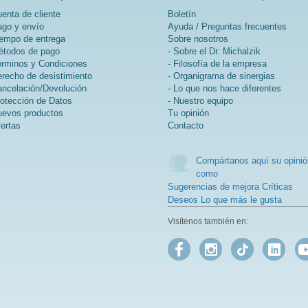
producido en Alemania.
enta de cliente
Boletín
go y envío
Ayuda / Preguntas frecuentes
Más información sobre
empo de entrega
Sobre nosotros
Young Athletes Complete
todos de pago
- Sobre el Dr. Michalzik
Shake
rminos y Condiciones
- Filosofía de la empresa
recho de desistimiento
- Organigrama de sinergias
Proteína de suero de leche
ncelación/Devolución
- Lo que nos hace diferentes
de alta calidad con todos
otección de Datos
- Nuestro equipo
los aminoácidos
evos productos
Tu opinión
esenciales
ertas
Contacto
BCAAs para el desarrollo
muscular y la regeneración
Creatina, D-ribosa (azúcar
Compártanos aquí su opinió
muscular) y acetil-L-
como
carnitina para energía y
Sugerencias de mejora Críticas
vitalidad
Deseos Lo que más le gusta
Corales de Sango con 70
minerales y oligoelementos
Visítenos también en:
con calcio para huesos
fuertes
Vitamina C natural de
acerola para el sistema
inmunológico
Todas las vitaminas en