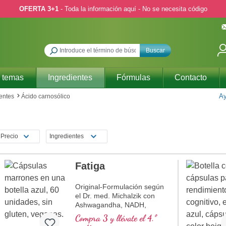
OFERTA 3+1
- Toda la información aquí - No se necesita código
Buscar
 temas
Ingredientes
Fórmulas
Contacto
Ay
entes
Ácido carnosólico
Precio
Ingredientes
Fatiga
Original-Formulación según
el Dr. med. Michalzik con
Ashwagandha, NADH,
Glutatión, Q 10 y Vitamina
Compra 3 y llévate el 4.º
B12, que contribuye a la