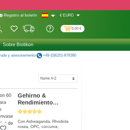
€
EURO
Registro al boletín
0,00 €
Sobre Biotikon
uda y asesoramiento
+49 (0)6201-878380
Gehirno &
Rendimiento
mental
Calificación promedio de 5 de 5 estrellas
Con Ashwaganda, Rhodiola
rosea, OPC, cúrcuma,