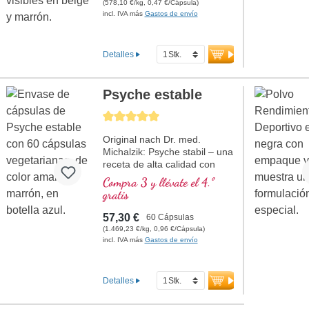
(578,10 €/kg, 0,47 €/Cápsula)
incl. IVA más
Gastos de envío
Detalles
Psyche estable
Calificación promedio de 5 de 5 estrellas
Original nach Dr. med.
Michalzik: Psyche stabil – una
receta de alta calidad con
valioso Ashwagandha,
Compra 3 y llévate el 4.º
Rhodiola rosea,
gratis
fosfatidilserina, SAMe,
Omega 3 y vitamina B12, que
57,30 €
60 Cápsulas
contribuye a una función
(1.469,23 €/kg, 0,96 €/Cápsula)
normal de la psique. Contiene
incl. IVA más
Gastos de envío
formas biológicamente
activas de vitamina B2, B6,
B12 y ácido fólico para una
Detalles
eficacia óptima. Producido en
Alemania con más de 20