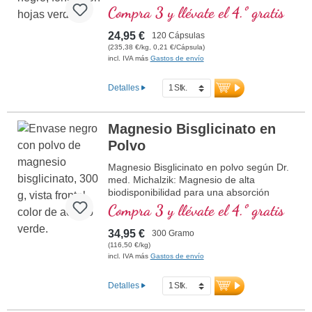
cápsulas). Este suplemento alimenticio de
Compra 3 y llévate el 4.º gratis
alta calidad está libre de aditivos y se
fabrica en Alemania. El sellado no
24,95 €
120 Cápsulas
contiene aluminio.
(235,38 €/kg, 0,21 €/Cápsula)
más información sobre Tri-
incl. IVA más
Gastos de envío
Magnesium-Dicitrat
Detalles
Magnesio Bisglicinato en
Polvo
Magnesio Bisglicinato en polvo según Dr.
med. Michalzik: Magnesio de alta
biodisponibilidad para una absorción
óptima. Apoya la función de músculos,
Compra 3 y llévate el 4.º gratis
nervios y metabolismo energético.
Perfectamente dosificable con 1,5–3 g por
34,95 €
300 Gramo
día, sin aditivos, vegano y fabricado de
(116,50 €/kg)
manera sostenible en Alemania,
incl. IVA más
Gastos de envío
desarrollado por médicos. Producido en
Alemania bajo los más altos estándares,
Detalles
basado en más de 40 años de
experiencia en nutrientes vitales y más de