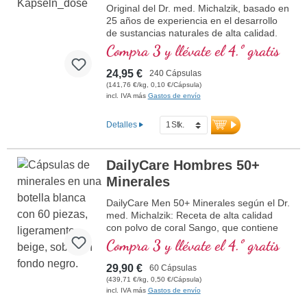
Procesamiento cuidadoso & calidad de
Original del Dr. med. Michalzik, basado en
más información sobre el polvo de HMB
las materias primas estrictamente
25 años de experiencia en el desarrollo
verificada
de sustancias naturales de alta calidad.
100 % vegano, libre de aditivos y sin
1.200 – 3.600 mg de calcio β-hidroxi-β-
Compra 3 y llévate el 4.º gratis
ingeniería genética
metilbutirato de alta pureza por dosis
Desarrollado por médicos, analizado en
diaria de 2 – 6 cápsulas, de los cuales
24,95 €
240 Cápsulas
laboratorio
1.020 – 3.060 mg de HMB puro (85 %). El
(141,76 €/kg, 0,10 €/Cápsula)
Fabricado en Alemania – los más altos
calcio β-hidroxi-β-metilbutirato (HMB) es
incl. IVA más
Gastos de envío
estándares de calidad
un derivado natural del aminoácido
Un producto original de Biotikon® según
leucina, importante para el músculo.
Detalles
el Dr. med. Michalzik
más información sobre las cápsulas de
HMB
DailyCare Hombres 50+
Minerales
DailyCare Men 50+ Minerales según el Dr.
med. Michalzik: Receta de alta calidad
con polvo de coral Sango, que contiene
más de 70 minerales y oligoelementos.
Compra 3 y llévate el 4.º gratis
Cabe destacar el calcio (20 %) y el
magnesio (10 %) en la proporción ideal
29,90 €
60 Cápsulas
de 2:1, lo que optimiza la
(439,71 €/kg, 0,50 €/Cápsula)
biodisponibilidad. Los minerales están en
incl. IVA más
Gastos de envío
forma ionizada, lo que permite que el