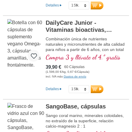
cuerpo los absorba especialmente bien.
Detalles
Obtenido de manera sostenible de
corales marinos no vitales depositados en
el fondo marino frente a la costa de
DailyCare Junior -
Okinawa y probado para su pureza.
Vitaminas bioactivas,
Apoya la salud ósea, la función muscular
y las necesidades diarias de nutrientes.
Omega-3 vegano +
Combinación única de nutrientes
Vegano, sin aditivos, desarrollado por
oligoelementos y
naturales y micronutrientes de alta calidad
médicos y producido en Alemania. Sellado
para niños a partir de 6 años, con un total
sustancias vegetales de
sin aluminio y más de 20 años de
de 20 nutrientes importantes para su hijo.
Compra 3 y llévate el 4.º gratis
experiencia garantizan la más alta
alta calidad
calidad.
39,90 €
60 Cápsulas
Más información sobre DailyCare
(1.596,00 €/kg, 0,67 €/Cápsula)
Men 50+ Minerales
incl. IVA más
Gastos de envío
Polvo de coral Sango natural con más
Detalles
de 70 minerales y oligoelementos
400 mg de calcio y 200 mg de magnesio
por dosis diaria en la proporción ideal de
SangoBase, cápsulas
2:1
Minerales ionizados para una
Sango coral marino, minerales coloidales,
biodisponibilidad óptima
no extraído de la superficie, relación
Apoya la salud ósea y la función
calcio-magnesio 2 : 1
muscular