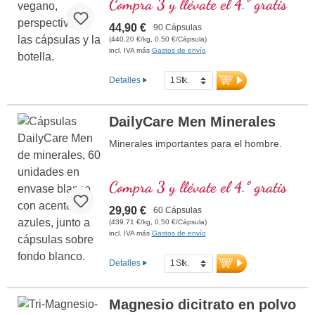
Compra 3 y llévate el 4.º gratis
Obtenido de manera sostenible y
probado para su pureza
44,90 €
90 Cápsulas
Vegano, sin aditivos artificiales
(440,20 €/kg, 0,50 €/Cápsula)
Producido en Alemania, desarrollado por
incl. IVA más
Gastos de envío
médicos
Más de 20 años de experiencia en la
Detalles
investigación de micronutrientes
DailyCare Men Minerales
Minerales importantes para el hombre.
Compra 3 y llévate el 4.º gratis
29,90 €
60 Cápsulas
(439,71 €/kg, 0,50 €/Cápsula)
incl. IVA más
Gastos de envío
Detalles
Magnesio dicitrato en polvo