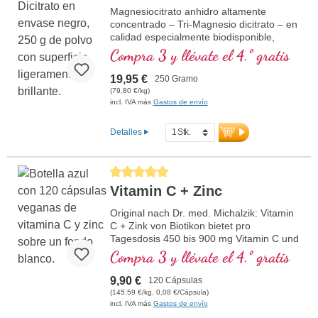
Magnesiocitrato anhidro altamente
concentrado – Tri-Magnesio dicitrato – en
calidad especialmente biodisponible,
paquete de 3 meses
Compra 3 y llévate el 4.º gratis
19,95 €
250 Gramo
(79,80 €/kg)
incl. IVA más
Gastos de envío
Detalles
Calificación promedio de 5 de 5 estrellas
Vitamin C + Zinc
Original nach Dr. med. Michalzik: Vitamin
C + Zink von Biotikon bietet pro
Tagesdosis 450 bis 900 mg Vitamin C und
10 bis 20 mg organisch gebundenes Zink.
Compra 3 y llévate el 4.º gratis
Diese Kombination unterstützt das
Immunsystem und trägt zum Schutz der
9,90 €
120 Cápsulas
Zellen vor oxidativem Stress bei.
(145,59 €/kg, 0,08 €/Cápsula)
Kapselinhalt frei von jeglichen
incl. IVA más
Gastos de envío
Zusatzstoffen. In einer aluminiumfreien