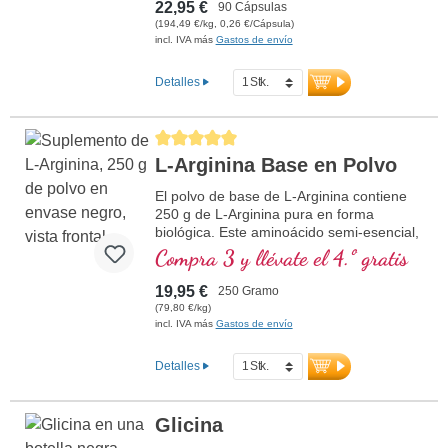
Perfecto para veganos y vegetarianos
Alemania. El sellado no contiene aluminio.
22,95 €
90 Cápsulas
más información sobre Citrato de
(194,49 €/kg, 0,26 €/Cápsula)
potasio
incl. IVA más
Gastos de envío
Detalles
Calificación promedio de 5 de 5 estrellas
L-Arginina Base en Polvo
El polvo de base de L-Arginina contiene
250 g de L-Arginina pura en forma
biológica. Este aminoácido semi-esencial,
básico y proteinogénico ofrece una
Compra 3 y llévate el 4.º gratis
biodisponibilidad especialmente alta y se
obtiene mediante fermentación. El polvo
19,95 €
250 Gramo
está libre de cualquier aditivo y es ideal
(79,80 €/kg)
para la suplementación diaria. Fabricado
incl. IVA más
Gastos de envío
en Alemania, se ofrece en un sellado libre
de aluminio.
Detalles
más información sobre el polvo de
base de L-Arginina
Glicina
250 g de L-Arginina pura