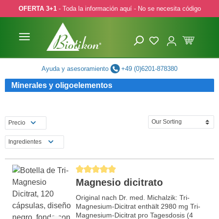
OFERTA 3+1
- Toda la información aquí - No se necesita código
ar al contenido principal
Saltar a la búsqueda
Saltar a la navegación principal
Ayuda y asesoramiento
+49 (0)6201-878380
Minerales y oligoelementos
Precio
Ingredientes
Calificación promedio de 5 de 5 estrellas
Magnesio dicitrato
Original nach Dr. med. Michalzik: Tri-
Magnesium-Dicitrat enthält 2980 mg Tri-
Magnesium-Dicitrat pro Tagesdosis (4