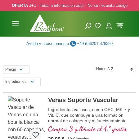
OFERTA 3+1
- Toda la información aquí - No se necesita código
ar al contenido principal
Saltar a la búsqueda
Saltar a la navegación principal
Ayuda y asesoramiento
+49 (0)6201-878380
Precio
Ingredientes
Venas Soporte Vascular
Ingredientes valiosos, como OPC, MK-7 y
Vit. C, que contribuye a una formación
normal de colágeno y al funcionamiento
normal de los vasos sanguíneos.
Compra 3 y llévate el 4.º gratis
60 Cápsulas