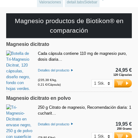
Valoraciones
detail.tabsSidebar
Magnesio productos de Biotikon® en
comparación
Magnesio dicitrato
Cada cápsula contiene 110 mg de magnesio puro,
dosis diaria…
24,95 €
Detalles del producto
120 Cápsulas
(235,38 €/kg,
0,21 €/Cápsula)
Magnesio dicitrato en polvo
250 g Citrato de magnesio, Recomendación diaria: 1
cucharit…
19,95 €
Detalles del producto
250 Gramo
(79,80 €/kg)