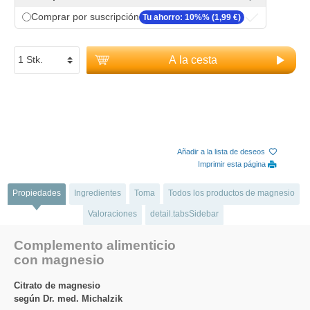
Comprar por suscripción
Tu ahorro: 10%% (1,99 €)
A la cesta
Añadir a la lista de deseos
Imprimir esta página
Propiedades
Ingredientes
Toma
Todos los productos de magnesio
Valoraciones
detail.tabsSidebar
Complemento alimenticio
con magnesio
Citrato de magnesio
según Dr. med. Michalzik