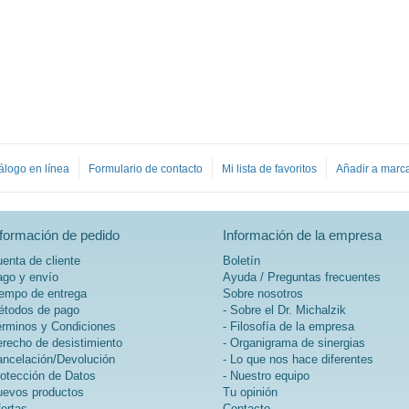
álogo en línea
Formulario de contacto
Mi lista de favoritos
Añadir a marc
nformación de pedido
Información de la empresa
enta de cliente
Boletín
go y envío
Ayuda / Preguntas frecuentes
empo de entrega
Sobre nosotros
todos de pago
- Sobre el Dr. Michalzik
rminos y Condiciones
- Filosofía de la empresa
recho de desistimiento
- Organigrama de sinergias
ncelación/Devolución
- Lo que nos hace diferentes
otección de Datos
- Nuestro equipo
evos productos
Tu opinión
ertas
Contacto