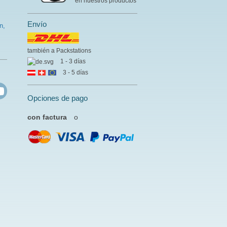
en nuestros productos
Envío
n,
también a Packstations
1 - 3 días
3 - 5 días
Opciones de pago
con factura
o