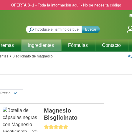
OFERTA 3+1
- Toda la información aquí - No se necesita código
Buscar
 temas
Ingredientes
Fórmulas
Contacto
Ay
entes
Bisglicinato de magnesio
Precio
Magnesio
Bisglicinato
Calificación promedio de 5 de 5 estrellas