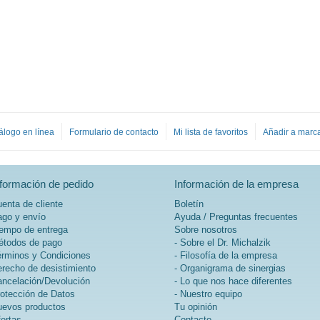
álogo en línea
Formulario de contacto
Mi lista de favoritos
Añadir a marc
nformación de pedido
Información de la empresa
enta de cliente
Boletín
go y envío
Ayuda / Preguntas frecuentes
empo de entrega
Sobre nosotros
todos de pago
- Sobre el Dr. Michalzik
rminos y Condiciones
- Filosofía de la empresa
recho de desistimiento
- Organigrama de sinergias
ncelación/Devolución
- Lo que nos hace diferentes
otección de Datos
- Nuestro equipo
evos productos
Tu opinión
ertas
Contacto