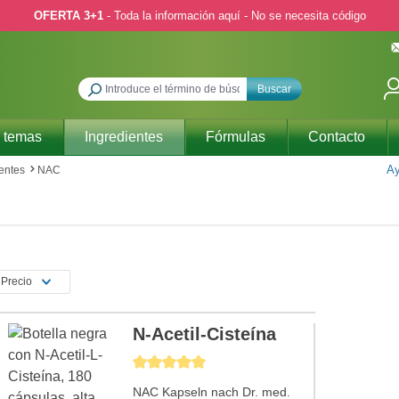
OFERTA 3+1
- Toda la información aquí - No se necesita código
Buscar
 temas
Ingredientes
Fórmulas
Contacto
Ay
entes
NAC
Precio
N-Acetil-Cisteína
Calificación promedio de 5 de 5 estrellas
NAC Kapseln nach Dr. med.