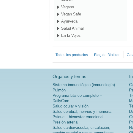
Vegano
Vegan Safe
Ayurveda
Salud Animal
En la Vejez
Todos los productos
Blog de Biotikon
Cat
Órganos y temas
I
Sistema inmunológico (inmunología)
Cu
Pulmón
Pa
Programa básico completo –
Ti
DailyCare
Mé
Salud ocular y visión
Té
Salud cerebral, nervios y memoria
De
Psique – bienestar emocional
Ca
Presión arterial
Pr
Salud cardiovascular, circulación,
Nu
presión arterial y vasos sanguíneos
Of