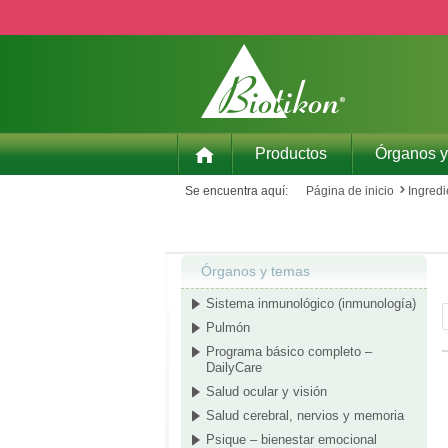
ar al contenido principal
Saltar a la búsqueda
Saltar a la navegación principal
Productos
Órganos y
Se encuentra aquí:
Página de inicio
Ingredi
Órganos y temas
Sistema inmunológico (inmunología)
Pulmón
Programa básico completo –
DailyCare
Salud ocular y visión
Salud cerebral, nervios y memoria
Psique – bienestar emocional